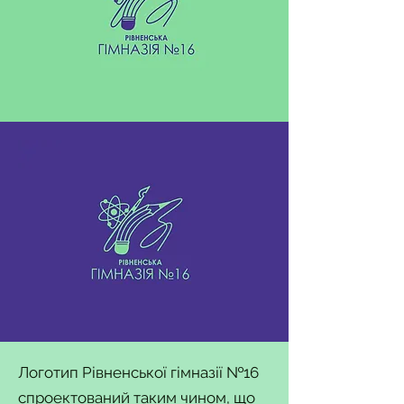
Логотип Рівненської гімназії №16
спроектований таким чином, що