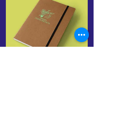
Голістичний підхід до освіти, який
символізує логотип Рівненської
гімназії №16, базується на
принципі всебічного розвитку
учня. Він враховує не лише
академічні знання, а й емоційний,
соціальний, та фізичний розвиток