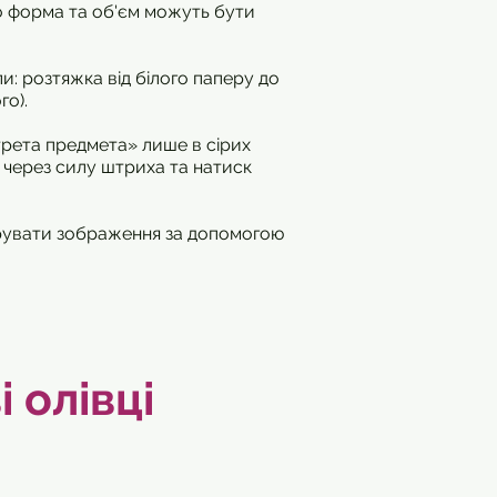
що форма та об'єм можуть бути
ли: розтяжка від білого паперу до
го).
трета предмета» лише в сірих
й через силу штриха та натиск
турувати зображення за допомогою
 олівці