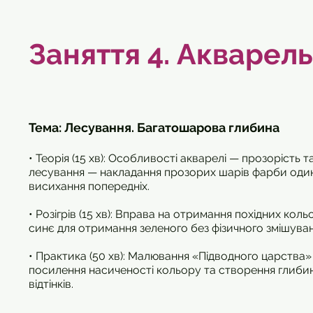
Заняття 4.
Акварель
Тема: Лесування. Багатошарова глибина
• Теорія (15 хв): Особливості акварелі — прозорість т
лесування — накладання прозорих шарів фарби один
висихання попередніх.
• Розігрів (15 хв): Вправа на отримання похідних кол
синє для отримання зеленого без фізичного змішуван
• Практика (50 хв): Малювання «Підводного царства»
посилення насиченості кольору та створення глиб
відтінків.