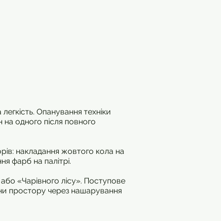
а легкість. Опанування техніки
 на одного після повного
ьорів: накладання жовтого кола на
ня фарб на палітрі.
 або «Чарівного лісу». Поступове
ини простору через нашарування