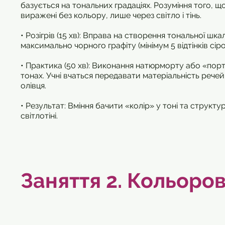
базується на тональних градаціях. Розуміння того, 
виражені без кольору, лише через світло і тінь.
• Розігрів (15 хв): Вправа на створення тональної шка
максимально чорного графіту (мінімум 5 відтінків сіро
• Практика (50 хв): Виконання натюрморту або «пор
тонах. Учні вчаться передавати матеріальність рече
олівця.
• Результат: Вміння бачити «колір» у тоні та струк
світлотіні.
Заняття 2.
Кольорові