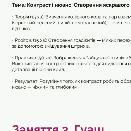
Тема: Контраст і нюанс. Створення яскравого
• Теорія (15 хв): Вивчення колірного кола та пар вз
(червоний-зелений, синій-помаранчевий),. Поняття 
відтінків.
• Розігрів (15 хв): Створення градієнтів — м'яких пер
за допомогою змішування штрихів.
• Практика (50 хв): Зображення «Райдужної птиці» а
Використання контрастних кольорів для виділення го
деталізації пір’я чи крил.
• Результат: Розуміння того, як контраст робить обра
нюанс — ніжним та глибоким.
Заняття 3.
Гуаш