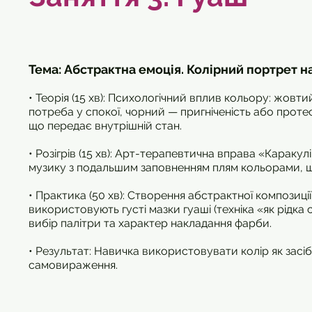
Тема: Абстрактна емоція. Колірний портрет 
• Теорія (15 хв): Психологічний вплив кольору: жовт
потреба у спокої, чорний — пригніченість або протест
що передає внутрішній стан.
• Розігрів (15 хв): Арт-терапевтична вправа «Каракулі
музику з подальшим заповненням плям кольорами, що
• Практика (50 хв): Створення абстрактної композиції
використовують густі мазки гуаші (техніка «як рідка
вибір палітри та характер накладання фарби.
• Результат: Навичка використовувати колір як засі
самовираження.