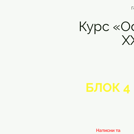
Г
Курс «О
ХХ
БЛОК 4
Натисни та