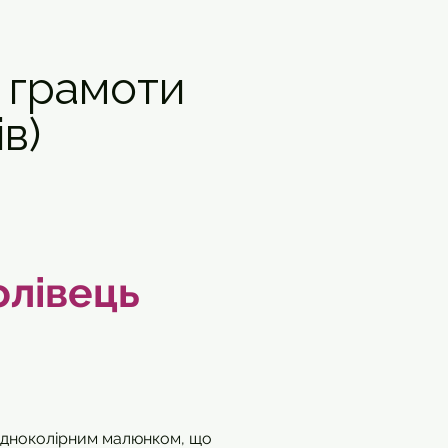
 грамоти
ів)
олівець
— одноколірним малюнком, що