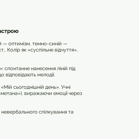
настрою
ий — оптимізм, темно-синій —
,. Колір як «суспільне відчуття»,
»: спонтанне нанесення ліній під
 відповідають мелодії.
 «Мій сьогоднішній день». Учні
 сметана»), виражаючи емоції через
б невербального спілкування та