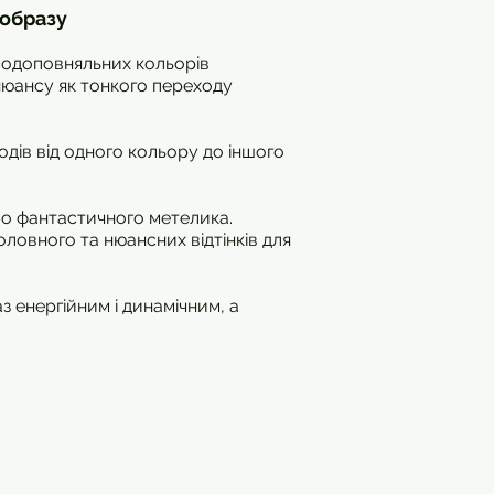
 образу
аємодоповняльних кольорів
нюансу як тонкого переходу
еходів від одного кольору до іншого
бо фантастичного метелика.
ловного та нюансних відтінків для
з енергійним і динамічним, а